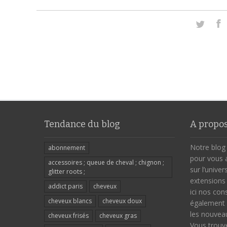
Tendance du blog
A propos
Notre blog
abonnement
pour vous 
accessoires ; queue de cheval ; chignon ;
sur l’unive
glitter roots ;
extensions
addict paris
cheveux
ici nos con
cheveux blancs
cheveux doux
également 
les nouvea
cheveux frisés
cheveux gras
Vous trouve