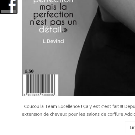
Coucou la Team Excellence ! Ça y est c’est fait !!! De
extension de cheveux pour les salons de coiffure Addict
Lir