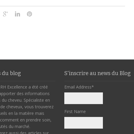
 du blog
S'inscrire au news du Blog
 RH Excellence a été créé
Email Address
*
apporter des informations
rs du cheveu. Spécialiste en
 de cheveux, vous trouverez
First Name
seils en la matière mais
comment en prendre soin,
utés du marché.
rez aussi des articles sur