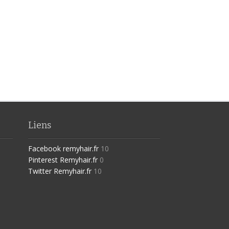
Liens
Facebook remyhair.fr
10
Pinterest Remyhair.fr
0
Twitter Remyhair.fr
10