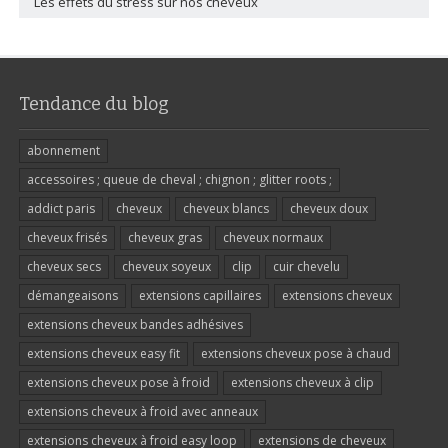
Les effets du stress sur nos cheveux
Tendance du blog
abonnement
accessoires ; queue de cheval ; chignon ; glitter roots ;
addict paris
cheveux
cheveux blancs
cheveux doux
cheveux frisés
cheveux gras
cheveux normaux
cheveux secs
cheveux soyeux
clip
cuir chevelu
démangeaisons
extensions capillaires
extensions cheveux
extensions cheveux bandes adhésives
extensions cheveux easy fit
extensions cheveux pose à chaud
extensions cheveux pose à froid
extensions cheveux à clip
extensions cheveux à froid avec anneaux
extensions cheveux à froid easy loop
extensions de cheveux