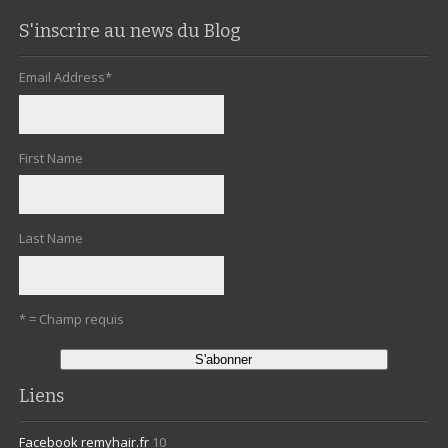
S'inscrire au news du Blog
Email Address
*
First Name
Last Name
* = Champ requis
Liens
Facebook remyhair.fr
10