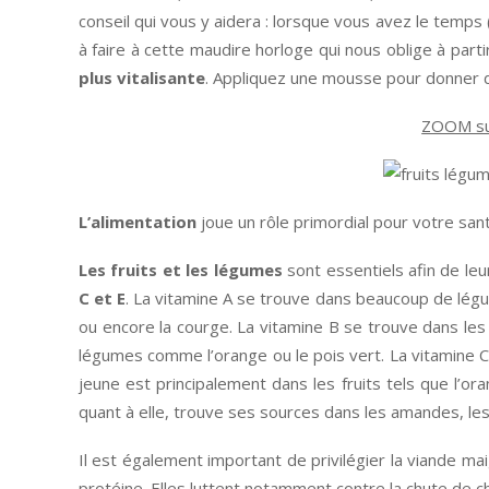
conseil qui vous y aidera : lorsque vous avez le temp
à faire à cette maudire horloge qui nous oblige à parti
plus vitalisante
. Appliquez une mousse pour donner d
ZOOM sur
L’alimentation
joue un rôle primordial pour votre sa
Les fruits et les légumes
sont essentiels afin de le
C et E
. La vitamine A se trouve dans beaucoup de légu
ou encore la courge. La vitamine B se trouve dans les p
légumes comme l’orange ou le pois vert. La vitamine
jeune est principalement dans les fruits tels que l’ora
quant à elle, trouve ses sources dans les amandes, les
Il est également important de privilégier la viande ma
protéine. Elles luttent notamment contre la chute de c