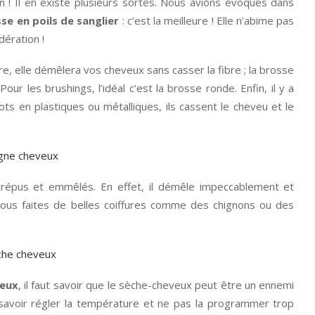
n ! Il en existe plusieurs sortes. Nous avions évoqués dans
se en poils de sanglier
: c’est la meilleure ! Elle n’abime pas
dération !
re, elle démêlera vos cheveux sans casser la fibre ; la brosse
ur les brushings, l’idéal c’est la brosse ronde. Enfin, il y a
ots en plastiques ou métalliques, ils cassent le cheveu et le
 crépus et emmêlés. En effet, il démêle impeccablement et
vous faites de belles coiffures comme des chignons ou des
veux
, il faut savoir que le sèche-cheveux peut être un ennemi
aut savoir régler la température et ne pas la programmer trop