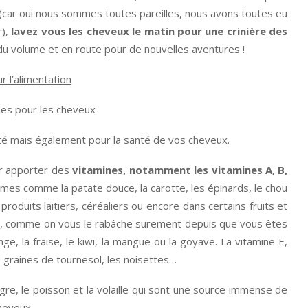
s (car oui nous sommes toutes pareilles, nous avons toutes eu
r),
lavez vous les cheveux le matin pour une crinière des
u volume et en route pour de nouvelles aventures !
 l’alimentation
nté mais également pour la santé de vos cheveux.
ur apporter des
vitamines, notamment les vitamines A, B,
mes comme la patate douce, la carotte, les épinards, le chou
roduits laitiers, céréaliers ou encore dans certains fruits et
 C, comme on vous le rabâche surement depuis que vous êtes
nge, la fraise, le kiwi, la mangue ou la goyave. La vitamine E,
 graines de tournesol, les noisettes…
igre, le poisson et la volaille qui sont une source immense de
heveux.