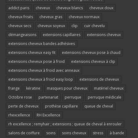
addict paris
cheveux
cheveux blancs
cheveux doux
cheveux frisés
cheveux gras
cheveux normaux
cheveux secs
cheveux soyeux
clip
cuir chevelu
démangeaisons
extensions capillaires
extensions cheveux
extensions cheveux bandes adhésives
extensions cheveux easy fit
extensions cheveux pose à chaud
extensions cheveux pose à froid
extensions cheveux à clip
extensions cheveux à froid avec anneaux
extensions cheveux à froid easy loop
extensions de cheveux
frange
kératine
masques pour cheveux
matériel cheveux
Octobre rose
partenariat
perruque
perruque médicale
perte de cheveux
prothèse capillaire
queue de cheval
rhexcellence
RH Excellence
rh excellence ; remyhair ; extensions ; queue de cheval à enrouler
salons de coiffure
soins
soins cheveux
stress
à bande