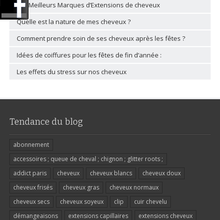
Les Meilleurs Marques d’Extensions de cheveux
Quelle est la nature de mes cheveux ?
Comment prendre soin de ses cheveux après les fêtes ?
Idées de coiffures pour les fêtes de fin d’année :
Les effets du stress sur nos cheveux
Tendance du blog
abonnement
accessoires ; queue de cheval ; chignon ; glitter roots ;
addict paris
cheveux
cheveux blancs
cheveux doux
cheveux frisés
cheveux gras
cheveux normaux
cheveux secs
cheveux soyeux
clip
cuir chevelu
démangeaisons
extensions capillaires
extensions cheveux