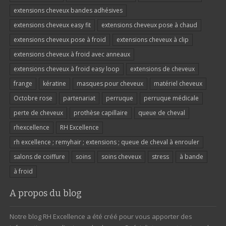
extensions cheveux bandes adhésives
extensions cheveux easy fit
extensions cheveux pose à chaud
extensions cheveux pose à froid
extensions cheveux à clip
extensions cheveux à froid avec anneaux
extensions cheveux à froid easy loop
extensions de cheveux
frange
kératine
masques pour cheveux
matériel cheveux
Octobre rose
partenariat
perruque
perruque médicale
perte de cheveux
prothèse capillaire
queue de cheval
rhexcellence
RH Excellence
rh excellence ; remyhair ; extensions ; queue de cheval à enrouler
salons de coiffure
soins
soins cheveux
stress
à bande
à froid
A propos du blog
Notre blog RH Excellence a été créé pour vous apporter des