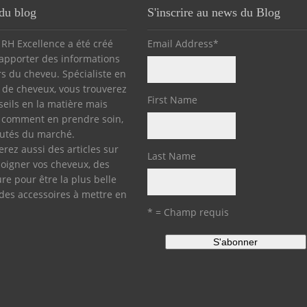
du blog
S'inscrire au news du Blog
 RH Excellence a été créé
Email Address
*
apporter des informations
rs du cheveu. Spécialiste en
 de cheveux, vous trouverez
First Name
seils en la matière mais
 comment en prendre soin,
utés du marché.
erez aussi des articles sur
Last Name
igner vos cheveux, des
ure pour être la plus belle
des accessoires à mettre en
* = Champ requis