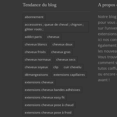
Tendance du blog
A propos 
Notre blog
abonnement
pour vous 
accessoires ; queue de cheval ; chignon ;
sur l’unive
glitter roots ;
extensions
addict paris
cheveux
ici nos con
cheveux blancs
cheveux doux
également
les nouvea
cheveux frisés
cheveux gras
Vous trouv
cheveux normaux
cheveux secs
comment so
cheveux soyeux
clip
cuir chevelu
tutos coiff
ou encore 
démangeaisons
extensions capillaires
avant !
extensions cheveux
extensions cheveux bandes adhésives
extensions cheveux easy fit
extensions cheveux pose à chaud
extensions cheveux pose à froid