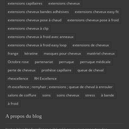
extensions capillaires
extensions cheveux
extensions cheveux bandes adhésives
extensions cheveux easy fit
extensions cheveux pose à chaud
extensions cheveux pose à froid
extensions cheveux à clip
extensions cheveux à froid avec anneaux
extensions cheveux à froid easy loop
extensions de cheveux
frange
kératine
masques pour cheveux
matériel cheveux
Octobre rose
partenariat
perruque
perruque médicale
perte de cheveux
prothèse capillaire
queue de cheval
rhexcellence
RH Excellence
rh excellence ; remyhair ; extensions ; queue de cheval à enrouler
salons de coiffure
soins
soins cheveux
stress
à bande
à froid
A propos du blog