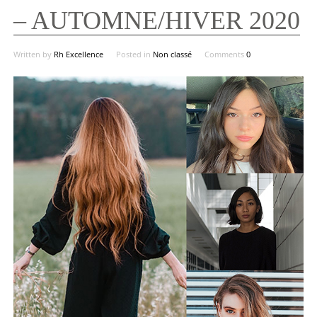
– AUTOMNE/HIVER 2020
Written by
Rh Excellence
Posted in
Non classé
Comments
0