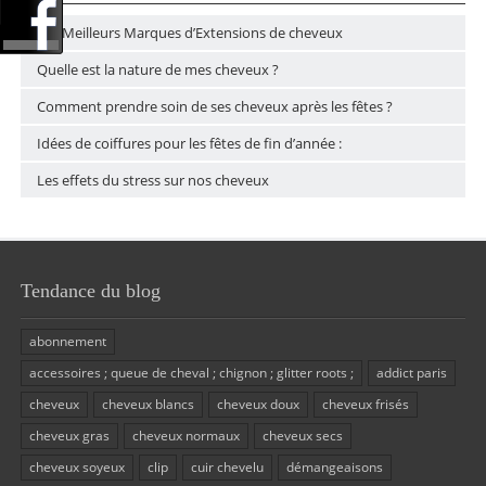
Les Meilleurs Marques d’Extensions de cheveux
Quelle est la nature de mes cheveux ?
Comment prendre soin de ses cheveux après les fêtes ?
Idées de coiffures pour les fêtes de fin d’année :
Les effets du stress sur nos cheveux
Tendance du blog
abonnement
accessoires ; queue de cheval ; chignon ; glitter roots ;
addict paris
cheveux
cheveux blancs
cheveux doux
cheveux frisés
cheveux gras
cheveux normaux
cheveux secs
cheveux soyeux
clip
cuir chevelu
démangeaisons