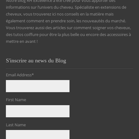
Notre blog RH Excellence a été créé pour vous apporter des
informations sur l’univers du cheveu. Spécialiste en extensions de
cheveux, vous trouverez ici nos conseils en la matière mais
également comment en prendre soin, les nouveautés du marché.
Vous trouverez aussi des articles sur comment soigner vos cheveux,
des tutos coiffure pour être la plus belle ou encore des accessoires à
mettre en avant !
S'inscrire au news du Blog
Email Address
*
First Name
Last Name