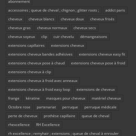
abonnement
accessoires ; queue de cheval ; chignon ; glitter roots ;
addict paris
cheveux
cheveux blancs
cheveux doux
cheveux frisés
cheveux gras
cheveux normaux
cheveux secs
cheveux soyeux
clip
cuir chevelu
démangeaisons
extensions capillaires
extensions cheveux
extensions cheveux bandes adhésives
extensions cheveux easy fit
extensions cheveux pose à chaud
extensions cheveux pose à froid
extensions cheveux à clip
extensions cheveux à froid avec anneaux
extensions cheveux à froid easy loop
extensions de cheveux
frange
kératine
masques pour cheveux
matériel cheveux
Octobre rose
partenariat
perruque
perruque médicale
perte de cheveux
prothèse capillaire
queue de cheval
rhexcellence
RH Excellence
rh excellence ; remyhair ; extensions ; queue de cheval à enrouler