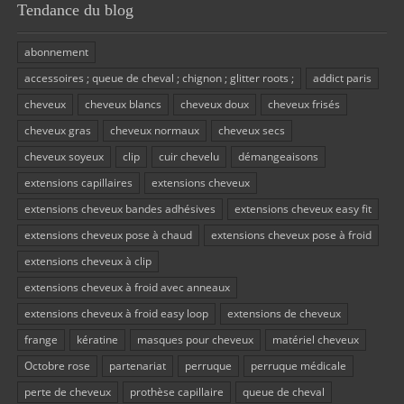
Tendance du blog
abonnement
accessoires ; queue de cheval ; chignon ; glitter roots ;
addict paris
cheveux
cheveux blancs
cheveux doux
cheveux frisés
cheveux gras
cheveux normaux
cheveux secs
cheveux soyeux
clip
cuir chevelu
démangeaisons
extensions capillaires
extensions cheveux
extensions cheveux bandes adhésives
extensions cheveux easy fit
extensions cheveux pose à chaud
extensions cheveux pose à froid
extensions cheveux à clip
extensions cheveux à froid avec anneaux
extensions cheveux à froid easy loop
extensions de cheveux
frange
kératine
masques pour cheveux
matériel cheveux
Octobre rose
partenariat
perruque
perruque médicale
perte de cheveux
prothèse capillaire
queue de cheval