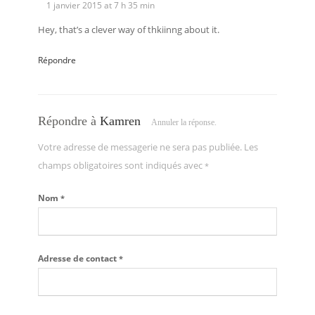
1 janvier 2015 at 7 h 35 min
Hey, that’s a clever way of thkiinng about it.
Répondre
Répondre à
Kamren
Annuler la réponse.
Votre adresse de messagerie ne sera pas publiée. Les
champs obligatoires sont indiqués avec
*
Nom
*
Adresse de contact
*