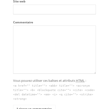
Site web
Commentaire
Vous pouvez utiliser ces balises et attributs
HTML
:
<a href="" title=""> <abbr title=""> <acronym
title=""> <b> <blockquote cite=""> <cite> <code>
<del datetime=""> <em> <i> <q cite=""> <strike>
<strong>