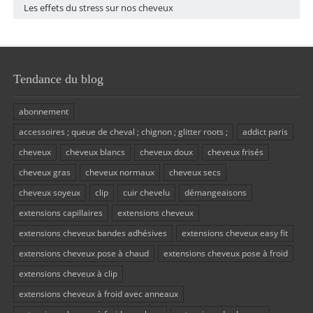
Les effets du stress sur nos cheveux
Tendance du blog
abonnement
accessoires ; queue de cheval ; chignon ; glitter roots ;
addict paris
cheveux
cheveux blancs
cheveux doux
cheveux frisés
cheveux gras
cheveux normaux
cheveux secs
cheveux soyeux
clip
cuir chevelu
démangeaisons
extensions capillaires
extensions cheveux
extensions cheveux bandes adhésives
extensions cheveux easy fit
extensions cheveux pose à chaud
extensions cheveux pose à froid
extensions cheveux à clip
extensions cheveux à froid avec anneaux