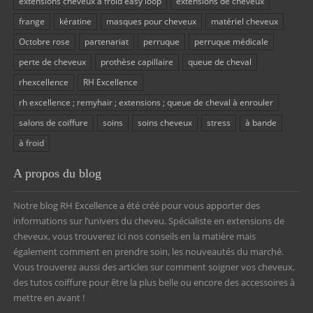
extensions cheveux à froid easy loop
extensions de cheveux
frange
kératine
masques pour cheveux
matériel cheveux
Octobre rose
partenariat
perruque
perruque médicale
perte de cheveux
prothèse capillaire
queue de cheval
rhexcellence
RH Excellence
rh excellence ; remyhair ; extensions ; queue de cheval à enrouler
salons de coiffure
soins
soins cheveux
stress
à bande
à froid
A propos du blog
Notre blog RH Excellence a été créé pour vous apporter des
informations sur l’univers du cheveu. Spécialiste en extensions de
cheveux, vous trouverez ici nos conseils en la matière mais
également comment en prendre soin, les nouveautés du marché.
Vous trouverez aussi des articles sur comment soigner vos cheveux,
des tutos coiffure pour être la plus belle ou encore des accessoires à
mettre en avant !