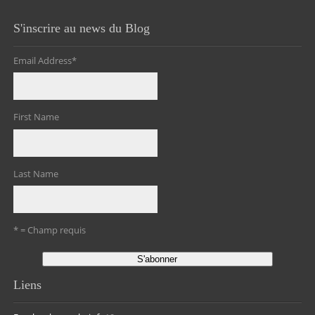
S'inscrire au news du Blog
Email Address
*
First Name
Last Name
* = Champ requis
Liens