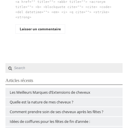
<a href="" title=""> <abbr title=""> <acronym
title=""> <b> <blockquote cite=""> <cite> <code>
<del datetime=""> <em> <i> <q cite=""> <strike>
<strong>
Articles récents
Les Meilleurs Marques d’Extensions de cheveux
Quelle est la nature de mes cheveux ?
Comment prendre soin de ses cheveux après les fêtes ?
Idées de coiffures pour les fêtes de fin d’année :