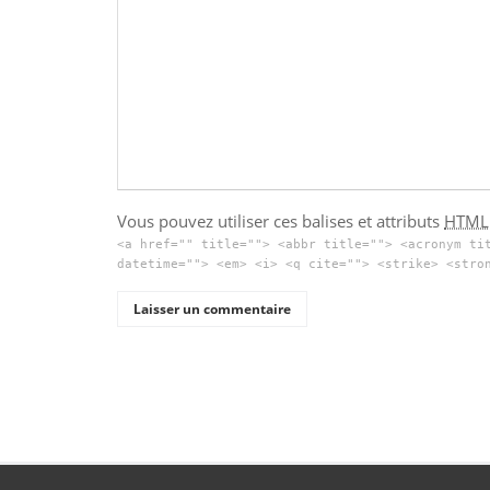
Vous pouvez utiliser ces balises et attributs
HTML
<a href="" title=""> <abbr title=""> <acronym ti
datetime=""> <em> <i> <q cite=""> <strike> <stro