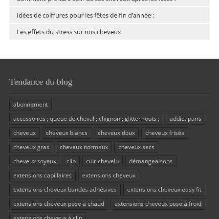
Idées de coiffures pour les fêtes de fin d’année :
Les effets du stress sur nos cheveux
Tendance du blog
abonnement
accessoires ; queue de cheval ; chignon ; glitter roots ;
addict paris
cheveux
cheveux blancs
cheveux doux
cheveux frisés
cheveux gras
cheveux normaux
cheveux secs
cheveux soyeux
clip
cuir chevelu
démangeaisons
extensions capillaires
extensions cheveux
extensions cheveux bandes adhésives
extensions cheveux easy fit
extensions cheveux pose à chaud
extensions cheveux pose à froid
extensions cheveux à clip