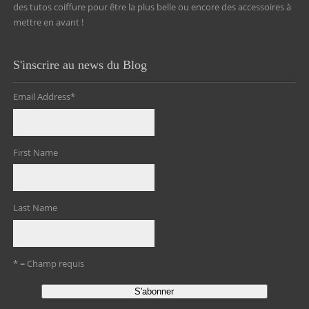
des tutos coiffure pour être la plus belle ou encore des accessoires à
mettre en avant !
S'inscrire au news du Blog
Email Address
*
First Name
Last Name
* = Champ requis