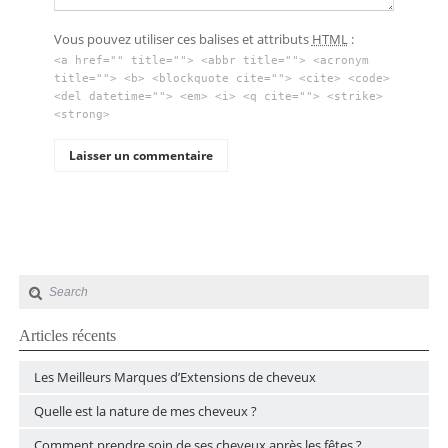
Vous pouvez utiliser ces balises et attributs
HTML
:
<a href="" title=""> <abbr title=""> <acronym
title=""> <b> <blockquote cite=""> <cite> <code>
<del datetime=""> <em> <i> <q cite=""> <strike>
<strong>
Articles récents
Les Meilleurs Marques d’Extensions de cheveux
Quelle est la nature de mes cheveux ?
Comment prendre soin de ses cheveux après les fêtes ?