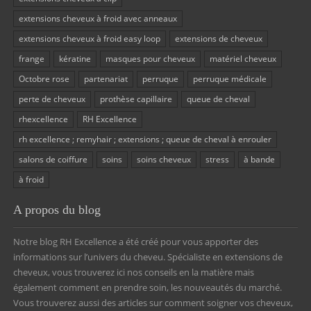
extensions cheveux à froid avec anneaux
extensions cheveux à froid easy loop
extensions de cheveux
frange
kératine
masques pour cheveux
matériel cheveux
Octobre rose
partenariat
perruque
perruque médicale
perte de cheveux
prothèse capillaire
queue de cheval
rhexcellence
RH Excellence
rh excellence ; remyhair ; extensions ; queue de cheval à enrouler
salons de coiffure
soins
soins cheveux
stress
à bande
à froid
A propos du blog
Notre blog RH Excellence a été créé pour vous apporter des
informations sur l’univers du cheveu. Spécialiste en extensions de
cheveux, vous trouverez ici nos conseils en la matière mais
également comment en prendre soin, les nouveautés du marché.
Vous trouverez aussi des articles sur comment soigner vos cheveux,