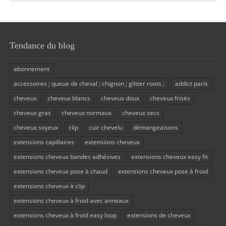
Tendance du blog
abonnement
accessoires ; queue de cheval ; chignon ; glitter roots ;
addict paris
cheveux
cheveux blancs
cheveux doux
cheveux frisés
cheveux gras
cheveux normaux
cheveux secs
cheveux soyeux
clip
cuir chevelu
démangeaisons
extensions capillaires
extensions cheveux
extensions cheveux bandes adhésives
extensions cheveux easy fit
extensions cheveux pose à chaud
extensions cheveux pose à froid
extensions cheveux à clip
extensions cheveux à froid avec anneaux
extensions cheveux à froid easy loop
extensions de cheveux