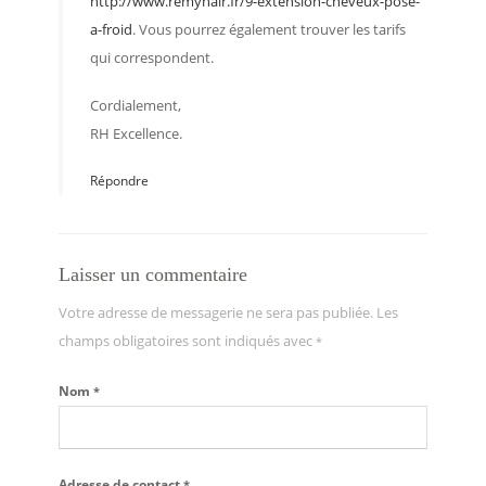
http://www.remyhair.fr/9-extension-cheveux-pose-
a-froid
. Vous pourrez également trouver les tarifs
qui correspondent.
Cordialement,
RH Excellence.
Répondre
Laisser un commentaire
Votre adresse de messagerie ne sera pas publiée. Les
champs obligatoires sont indiqués avec
*
Nom
*
Adresse de contact
*