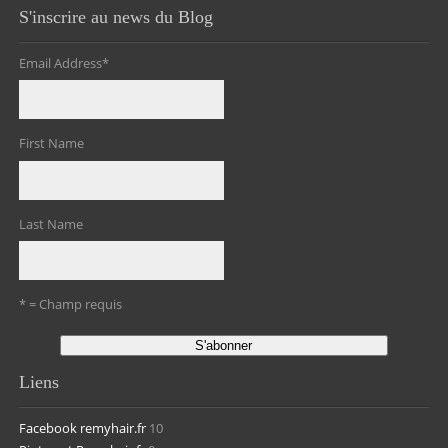
S'inscrire au news du Blog
Email Address
*
First Name
Last Name
* = Champ requis
Liens
Facebook remyhair.fr
10